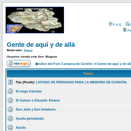
F.A.Q.
Per
Gente de aquí y de allá
Moderador:
Yosco
Usuarios viendo este foro: Ninguno
�ndice del Foro Comarca de Gordón
->
Gente de aquí y de all
Temas
Fijo (PostIt):
LISTADO DE PERSONAS PARA LA MEMORIA DE GORDÓN.
El mago Kaniska
El Gameu o Eduardo Álvarez
Don Julio y Don Indalecio.
Ayuda genealogía
Ayuda