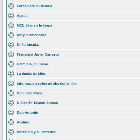
Fotos para la Historia
Ayuda
MCE:50ans a la loupe
Mary la americana
Doña Amada.
Francisco Javier Carrasco
Herminio, el Enano.
La tienda de Miro.
informacion sobre mi abuelo/familia
Don Jose Maria.
D. Fabián Tascón Alonso
Don Antonio
Avelino
Marcelino y su carretilla.