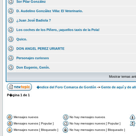
Sor Pilar González
D. Audelino González Villa: El Veterinario.
¿Juan José Badiola ?
Los coches de los Piñero, ¡aquellos taxis de la Pola!
Quico.
DON ANGEL PEREZ URIARTE
Personajes curiosos
Don Eugenio, Genín.
Mostrar temas ant
�ndice del Foro Comarca de Gordón
->
Gente de aquí y de all
P�gina
1
de
1
Mensajes nuevos
No hay mensajes nuevos
Mensajes nuevos [ Popular ]
No hay mensajes nuevos [ Popular ]
Mensajes nuevos [ Bloqueado ]
No hay mensajes nuevos [ Bloqueado ]