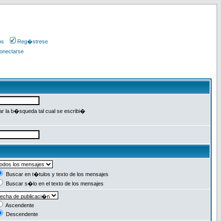
os
Reg�strese
onectarse
r la b�squeda tal cual se escribi�
Buscar en t�tulos y texto de los mensajes
Buscar s�lo en el texto de los mensajes
Ascendente
Descendente