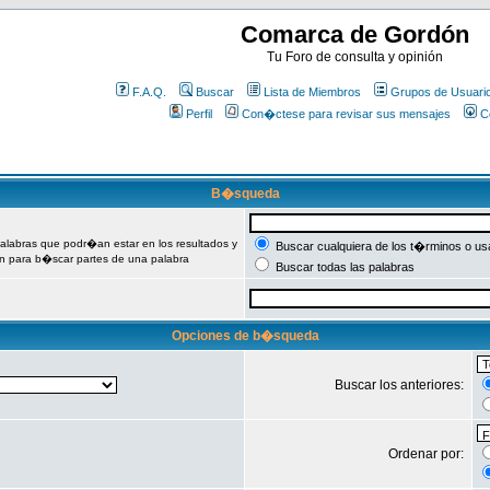
Comarca de Gordón
Tu Foro de consulta y opinión
F.A.Q.
Buscar
Lista de Miembros
Grupos de Usuari
Perfil
Con�ctese para revisar sus mensajes
C
B�squeda
palabras que podr�an estar en los resultados y
Buscar cualquiera de los t�rminos o usa
n para b�scar partes de una palabra
Buscar todas las palabras
Opciones de b�squeda
Buscar los anteriores:
Ordenar por: