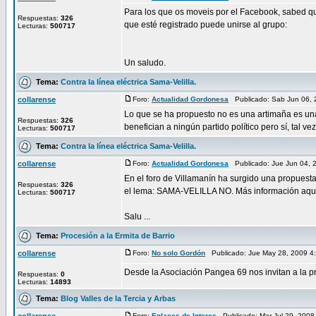
Para los que os moveis por el Facebook, sabed que
Respuestas:
326
que esté registrado puede unirse al grupo:
Lecturas:
500717
Un saludo.
Tema:
Contra la línea eléctrica Sama-Velilla.
collarense
Foro:
Actualidad Gordonesa
Publicado: Sab Jun 06,
Lo que se ha propuesto no es una artimaña es una r
Respuestas:
326
benefician a ningún partido político pero sí, tal vez,
Lecturas:
500717
Tema:
Contra la línea eléctrica Sama-Velilla.
collarense
Foro:
Actualidad Gordonesa
Publicado: Jue Jun 04, 
En el foro de Villamanín ha surgido una propuesta
Respuestas:
326
el lema: SAMA-VELILLA NO. Más información aqu
Lecturas:
500717
Salu ...
Tema:
Procesión a la Ermita de Barrio
collarense
Foro:
No solo Gordón
Publicado: Jue May 28, 2009 
Desde la Asociación Pangea 69 nos invitan a la pr
Respuestas:
0
Lecturas:
14893
Tema:
Blog Valles de la Tercia y Arbas
Foro:
Enlaces de Interes
Publicado: Mar Jul 29, 200