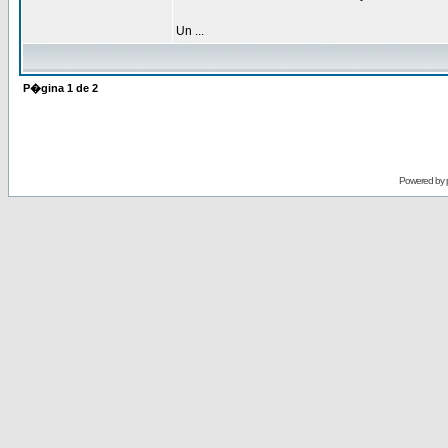
Un ...
P�gina
1
de
2
Powered by