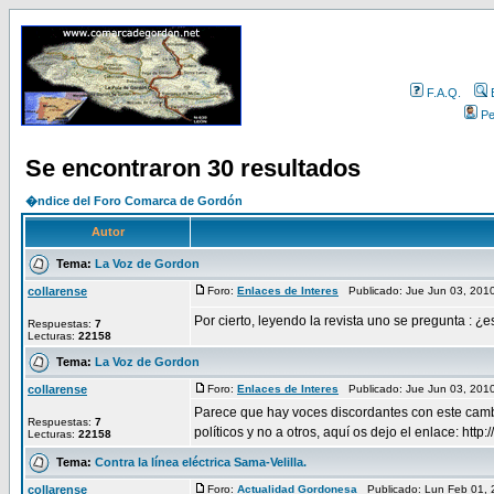
F.A.Q.
Per
Se encontraron 30 resultados
�ndice del Foro Comarca de Gordón
Autor
Tema:
La Voz de Gordon
collarense
Foro:
Enlaces de Interes
Publicado: Jue Jun 03, 201
Por cierto, leyendo la revista uno se pregunta : ¿
Respuestas:
7
Lecturas:
22158
Tema:
La Voz de Gordon
collarense
Foro:
Enlaces de Interes
Publicado: Jue Jun 03, 201
Parece que hay voces discordantes con este cambio 
Respuestas:
7
políticos y no a otros, aquí os dejo el enlace: http:// 
Lecturas:
22158
Tema:
Contra la línea eléctrica Sama-Velilla.
collarense
Foro:
Actualidad Gordonesa
Publicado: Lun Feb 01,