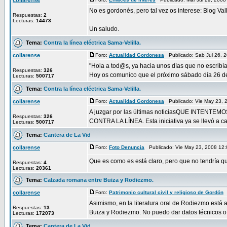
collarense
No es gordonés, pero tal vez os interese: Blog Val
Respuestas:
2
Lecturas:
14473
Un saludo.
Tema:
Contra la línea eléctrica Sama-Velilla.
collarense
Foro:
Actualidad Gordonesa
Publicado: Sab Jul 26, 
"Hola a tod@s, ya hacia unos días que no escribí
Respuestas:
326
Hoy os comunico que el próximo sábado día 26 de 
Lecturas:
500717
Tema:
Contra la línea eléctrica Sama-Velilla.
collarense
Foro:
Actualidad Gordonesa
Publicado: Vie May 23,
A juzgar por las últimas noticiasQUE INT
Respuestas:
326
CONTRA LA LÍNEA. Esta iniciativa ya se llevó a c
Lecturas:
500717
Tema:
Cantera de La Vid
collarense
Foro:
Foto Denuncia
Publicado: Vie May 23, 2008 12
Que es como es está claro, pero que no tendría que
Respuestas:
4
Lecturas:
20361
Tema:
Calzada romana entre Buiza y Rodiezmo.
collarense
Foro:
Patrimonio cultural civil y religioso de Gordón
P
Asimismo, en la literatura oral de Rodiezmo está 
Respuestas:
13
Buiza y Rodiezmo. No puedo dar datos técnicos o h
Lecturas:
172073
Tema:
Cantera de La Vid