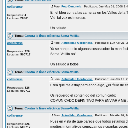
collarense
Foro:
Foto Denuncia
Publicado: Jue May 01, 2008 1
En el blog contra las canteras en los Valles de l
Respuestas:
4
Vid, tal vez os interese.
Lecturas:
20361
Un saludo.
Tema:
Contra la línea eléctrica Sama-Velilla.
collarense
Foro:
Actualidad Gordonesa
Publicado: Lun Abr 21, 
Ya se han puesto algunas cosas sobre la manifesta
Respuestas:
326
Sama-Velilla no".
Lecturas:
500717
Un saludo a todos.
Tema:
Contra la línea eléctrica Sama-Velilla.
collarense
Foro:
Actualidad Gordonesa
Publicado: Jue Abr 17, 
Creo que me estoy perdiendo algo, ¿el título de es
Respuestas:
326
Lecturas:
500717
Os recuerdo el contenido del comunicado:
COMUNICADO DEFINITIVO PARA ENVIAR A ME ..
Tema:
Contra la línea eléctrica Sama-Velilla.
collarense
Foro:
Actualidad Gordonesa
Publicado: Mie Abr 16, 
Pues en vista de que parece que todos estamos 
Respuestas:
326
medios informativos conozcamos y cuantas veces
Lecturas:
500717