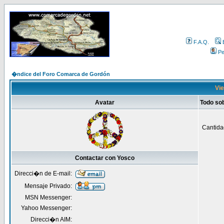
F.A.Q.
Per
�ndice del Foro Comarca de Gordón
Vie
Avatar
Todo so
Cantida
Contactar con Yosco
Direcci�n de E-mail:
Mensaje Privado:
MSN Messenger:
Yahoo Messenger:
Direcci�n AIM: