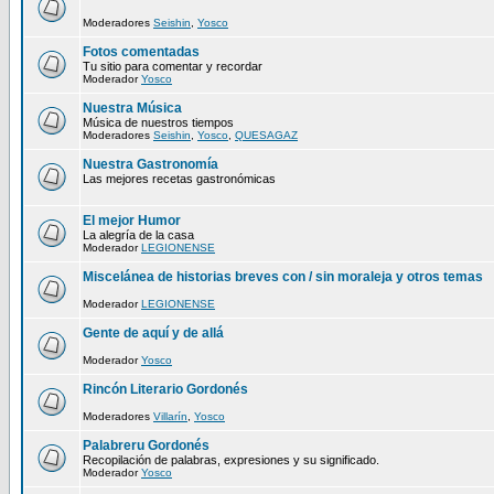
Moderadores
Seishin
,
Yosco
Fotos comentadas
Tu sitio para comentar y recordar
Moderador
Yosco
Nuestra Música
Música de nuestros tiempos
Moderadores
Seishin
,
Yosco
,
QUESAGAZ
Nuestra Gastronomía
Las mejores recetas gastronómicas
El mejor Humor
La alegría de la casa
Moderador
LEGIONENSE
Miscelánea de historias breves con / sin moraleja y otros temas
Moderador
LEGIONENSE
Gente de aquí y de allá
Moderador
Yosco
Rincón Literario Gordonés
Moderadores
Villarín
,
Yosco
Palabreru Gordonés
Recopilación de palabras, expresiones y su significado.
Moderador
Yosco