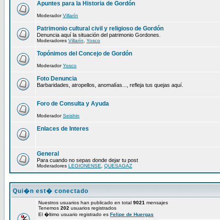
Apuntes para la Historia de Gordón
Moderador
Villarín
Patrimonio cultural civil y religioso de Gordón
Denuncia aquí la situación del patrimonio Gordones.
Moderadores
Villarín
,
Yosco
Topónimos del Concejo de Gordón
Moderador
Yosco
Foto Denuncia
Barbaridades, atropellos, anomalías..., refleja tus quejas aquí.
Foro de Consulta y Ayuda
Moderador
Seishin
Enlaces de Interes
General
Para cuando no sepas donde dejar tu post
Moderadores
LEGIONENSE
,
QUESAGAZ
Qui�n est� conectado
Nuestros usuarios han publicado en total
9021
mensajes
Tenemos
202
usuarios registrados
El �ltimo usuario registrado es
Felipe de Huergas