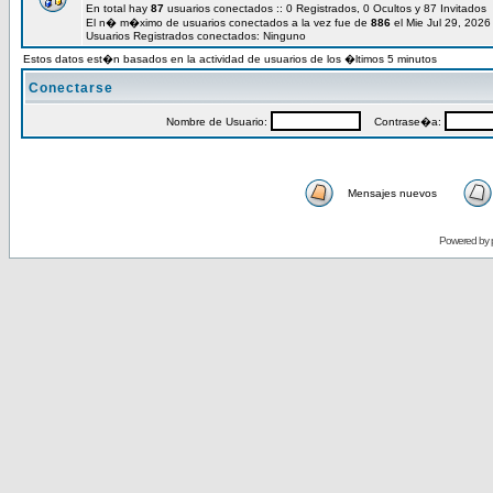
En total hay
87
usuarios conectados :: 0 Registrados, 0 Ocultos y 87 Invitados
El n� m�ximo de usuarios conectados a la vez fue de
886
el Mie Jul 29, 202
Usuarios Registrados conectados: Ninguno
Estos datos est�n basados en la actividad de usuarios de los �ltimos 5 minutos
Conectarse
Nombre de Usuario:
Contrase�a:
Mensajes nuevos
Powered by