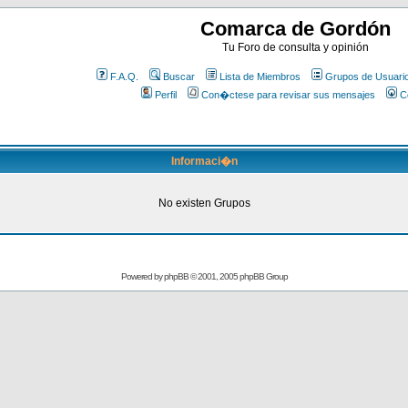
Comarca de Gordón
Tu Foro de consulta y opinión
F.A.Q.
Buscar
Lista de Miembros
Grupos de Usuari
Perfil
Con�ctese para revisar sus mensajes
C
Informaci�n
No existen Grupos
Powered by
phpBB
© 2001, 2005 phpBB Group