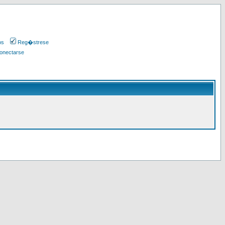
os
Reg�strese
onectarse