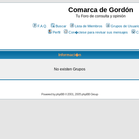
Comarca de Gordón
Tu Foro de consulta y opinión
F.A.Q.
Buscar
Lista de Miembros
Grupos de Usuari
Perfil
Con�ctese para revisar sus mensajes
C
Informaci�n
No existen Grupos
Powered by
phpBB
© 2001, 2005 phpBB Group