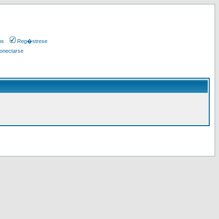
os
Reg�strese
onectarse