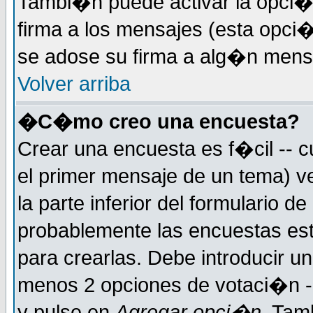
Tambi�n puede activar la opci�
firma a los mensajes (esta opci�
se adose su firma a alg�n mensaj
Volver arriba
�C�mo creo una encuesta?
Crear una encuesta es f�cil -- c
el primer mensaje de un tema) 
la parte inferior del formulario 
probablemente las encuestas es
para crearlas. Debe introducir un
menos 2 opciones de votaci�n -
y pulse en
Agregar opci�n
. Tam