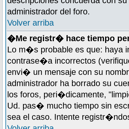
descripciones concuerda con su 
administrador del foro.
Volver arriba
�Me registr� hace tiempo pe
Lo m�s probable es que: haya i
contrase�a incorrectos (verifiqu
envi� un mensaje con su nombre
administrador ha borrado su cue
los foros, peri�dicamente, "limp
Ud. pas� mucho tiempo sin escr
sea el caso. Intente registr�nd
Volver arriba