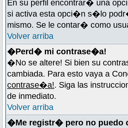
En su perfil encontrar� una op
si activa esta opci�n s�lo podr
mismo. Se le contar� como usuar
Volver arriba
�Perd� mi contrase�a!
�No se altere! Si bien su contr
cambiada. Para esto vaya a Con
contrase�a!
. Siga las instrucci
de inmediato.
Volver arriba
�Me registr� pero no puedo 